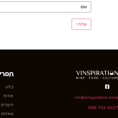
שם
*
תפרי
בלוג
אודות
vin@vinspiration.wine
היעדים 
058-733-8227
שאלות ו