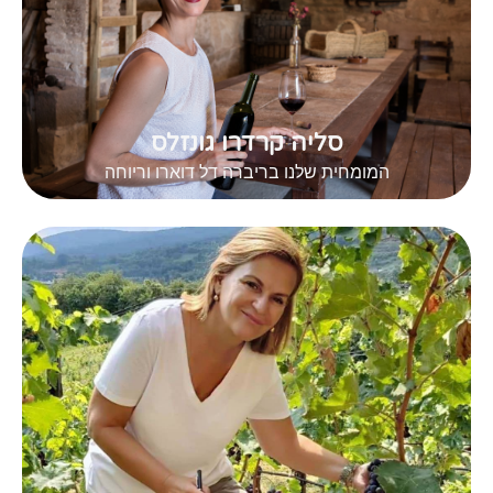
סליה קרדרו גונזלס
המומחית שלנו בריברה דל דוארו וריוחה