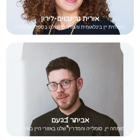
אורית גרינבוים-לירון
מומחית יין בינלאומית והמדריכה שלנו בספרד ואיטליה
אביתר ברעם
מומחה יין, סומלייה והמדריך שלנו באזורי היין באירופה