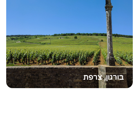
בורגון, צרפת