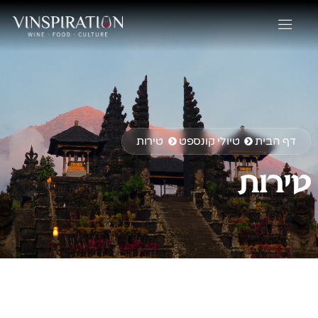
דף הבית
טיולי קונספט
טירות
טירות