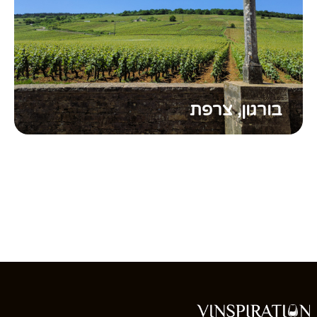
בורגון, צרפת