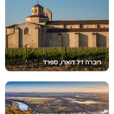
ריברה דל דוארו, ספרד