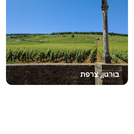
בורגון, צרפת