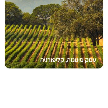
עמק סונומה, קליפורניה