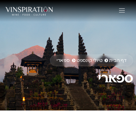
דף הבית
טיולי קונספט
ספארי
ספארי