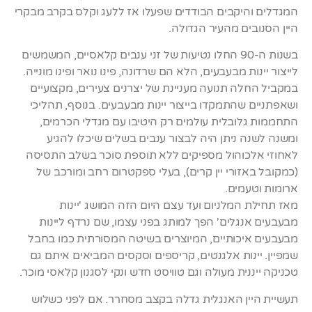
המגדלים והיקבים הבודדים שפעלו אז ללעג וקלס בקרב מבקרי
היין הסנובים מהעיר הגדולה.
בשנות ה-90 החלו נטיעות של זני ענבים קלאסיים, המשמשים
לייצור יינות מבעבעים, הלא הם שרדונה, פינו נואר ופינו מונייה.
במקביל החלה תנועה מעניינת של יצרנים צעירים, מקצועיים
ושאפתניים שהתמקדו בייצור יינות מבעבעים. בנוסף, תהליכי
התחממות גלובלית עולמים רק היטיבו עם מגדלי הכרמים,
ומשנה לשנה ניתן היה לבצור ענבים בשלים שיכלו להגיע
לאחוזי אלכוהול מספיקים ללא תוספת סוכר בשלב התסיסה
(כמקובל באזורי יין קרים), בעלי ספקטרום רחב ומורכב של
ארומות וטעמים.
מאז תחילת המלניום ועד עצם היום הזה המושג 'יינות
מבעבעים אנגלים' הפך למותג בפני עצמו, שם נרדף ליינות
מבעבעים איכותיים, המיוצרים בשיטה המסורתית כמו בחבל
שמפיין. יינות אלגנטים, קריספים וסקסים המביאים איתם גם
טכניקה ייננית מעולה וגם טוויסט חדש ונקי לסגנון קלאסי מוכר.
תעשיית היין האנגלית גדלה בקצב מסחרר. אם לפני כשלוש