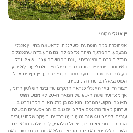
יין אנגלי מקומי
אני זוכרת כמה הופתעתי כשלגמתי לראשונה בחיי יין אנגלי
מבעבע. ההפתעה היתה אז כפולה: גם מהעובדה שהאנגלים
מגדלים כרמים ומייצרים יין, וגם מהמשקה עצמו, שאינו נפל
באיכותו משמפנייה טובה. סיפורו של היין האנגלי עוד לא ידוע
בעולם מפני שזוהי תנועה מתהווה, מימדיה עדיין זעירים אבל
הפוטנציאל רב ועתידה מבטיח.
ייצור היין באי האנגלי כנראה התקיים עוד בימי השלטון הרומי,
אך מאז ועד שנות ה-80 של המאה ה-20 לא ממש תפס
תאוצה. הקושי המרכזי הוא כמובן מזג האויר הקר והרטוב,
שרחוק מאוד מתנאים אקלימיים טובים, המאפשרים הבשלת
ענבים. לפני כ 40 שנה נטעו מעט כרמים, בעיקר של זני ענבים
הברידיים ממוצא גרמני, שיכולים להגיע להבשלה בתנאי מזג
האויר הללו. יוצרו אז יינות חומציים ולא איכותיים, מה ששם את