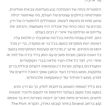
עוד ארוכה.
היסטורית כוחה של הממלכה נבע מעליונות צבאית ופוליטית,
ומשליטתה בחלקים עצומים של העולם, מה שאיפשר יכולת
שינוע סחורות מיבשת ליבשת. כשצוללים להיסטוריה של היין,
מבינים עד כמה כוחה של אנגליה היה משמעותי, והכתיב את
עלייתם או נפילתם של אזורי יין רבים בעולם.
כיום, לונדון עצמה מלאה בכל מה שחובבת יין חולמת עליו:
רשימת יינות מסקרנת כמעט בכל בר או מסעדה, ברי יין מכל
הסוגים והמינים, ארועי יין מרכזיים וטעימות המתקיימות במשך
כל השנה וכמובן סצינת פאבים עם המון ברזי בירה של לפני או
אחרי היין. לצד כל אלה העיר מלאה בברי הקוקטליים
המעודכנים בעולם; סצינת ג'ין שממאנת להעלם וכוללת ברים
ומזקקות, ממש במרכז העיר וכמובן שווקי האוכל הידועים של
לונדון. ממש דיסנילנד של יין ומשקאות אלכוהולים.
כמו בליל השפות הנשמע ברחובות לונדון, כך גם היין: מגיע
כמעט מכל מקום בעולם! הזדמנות פז לטעום ולהכיר סגנונות
חדשים, מאזורים פחות מוכרים. דוגמה מצויינת היא בר טפאס
קטן ברחוב Strand באזור קובנט גארדן, הנקרא: The Port