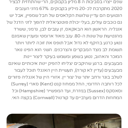
שנים ייצרו בסביבות ה 8 מליון בקבוקים, הרי שהתחזית לבציר
2020 מתקרבת לכ-20 מיליון בקבוקים. 67% מזני הענבים
הנטועים הם עדיין שלושת הקלאסים של חבל שמפיין, אבל יש
גם כוכבים עולים, בעלי יכולת פוטנציאלית להפוך לזני הדגל של
אנגליה. הראשון הוא הבאקאס, זן ענבים לבן, גרמני, ששרד
מהנטיעות של שנות ה-80. ענב מאוד ארומטי ומעניין שאמנם
נטוע כרגע בהיקף לא גדול אבל תופס את זוכה ליותר ויותר
תשומת לב מצד המבקרים והצרכנים. השני הוא הפינו נואר
המוכר והאהוב, נטוע בשפע ומשמש בעיקר ליצור יינות
מבעבעים. ברגע שהיקבים יצליחו להפיק יינות איכותיים שאינם
מבעבעים (עדיין לא קורה), תעשיית היין האנגלי תוכל לעבור
לשלב בוגר ורחב יותר של יצור יין. אזורי היין של אנגליה פזורים
לכל רוחבה הדרומי, החל ממחוז קנט (Kent) סארי (Surrey)
וסאסקס (Sussex) במזרח, ועד המפשייר (Hampshire) וכל
המחוזות הדרום מערביים עד קורנוול (Cornwall) בקצה האי.