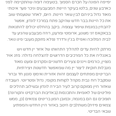
יפייפה הפונה על הכרם הסמוך. בטעימה דומה שהתקיימה לפני
כארבע שנים, בלטו בעיקר היינות המבעבעים וניכר פער איכותי
מאוד גדול ביניהם לבין שאר היינות. היום, לאחר שטעמתי שוב
את כל היינות בבר חדש שהיקב פתח במרכז לונדון, אפשר
להבחין במגמת שיפור עצומה. ביקב בהחלט יכולים להתגאות
בבאקאס זני משגע, ארומטי ומרענן, רוזה מבעבע שהגיע עד
לבית המלוכה ואפילו בג'ין ורדרד נפלא מזוקק מענבי פינו נואר.
מרתק להיות עדים לתהליך התהוותו של אזור יין חדש ויש
באנגליה את כל המרכיבים הדרושים להצלחה גדולה: מזג אויר
מצויין, כורמים וייננים צעירים חדשניים וסקרנים ומעט מאוד
מגבלות חוקיות ליצור יין מה שמאפשר חדשנות ויצירתיות.
הבריטים מפתחים לעצמם זהות אזורית ואימוץ סגנון חד וברור
שמקבל רוח גבית מקהל לקוחות מקומי, גדול ופטריוטי. העובדה
שאזור היין ממוקם קרוב לעיר הבירה לונדון ובשילוב תהליכים
פוליטים של לאומיות והתכנסות (באדיבות הברקזיט והקורונה)
תומכים גם הם במגמה; וכמובן המון בריטים צמאים (כן, ממש
צמאים פיזית) משתלבים היטב באזור היין החדש והמפתיע
שבאי הבריטי.