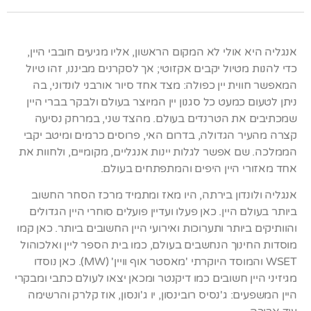
אנגליה היא אולי לא המקום הראשון, אליו מגיעים חובבי היין,
כדי להנות מטיול יקבים אקזוטי; אך לסקרנים מביננו, זהו טיול
המאפשר חווית יין כפולה: מצד אחד סיור אורבני לונדוני, בה
ניתן לטעום כמעט כל סגנון יין המיוצר בעולם ולבקר בברי היין
שמכתיבים את הטרנדים בעולם. מהצד שני, במרחק נסיעה
קצרה מהעיר הגדולה, בדרום האי, פרוסים כרמים ומיטב יקבי
הממלכה. שם אפשר לגלות יינות אנגליים, מקומיים, ולחוות את
אחד מאזורי היין היפים והמתפתחים בעולם.
אנגליה ולונדון בירתה, היו מאז ומתמיד מרכז הסחר החשוב
ביותר בעולם היין. כאן פעלו ועדיין פועלים סוחרי היין הגדולים
והוותיקים ביותר ותערוכות ואירועי היין החשובים ביותר. כאן קמו
מוסדות החינוך הנחשבים בעולם, כמו בית הספר ליין ואלכוהול
WSET והמוסד היוקרתי 'מאסטר אוף וויין' (MW). כאן נוסדו
מגיזיני היין חשובים כמו דיקנטר ומכאן יצאו לעולם כתבי ומבקרי
היין המשפעים: ג'נסיס רובינסון, יו ג'ונסון, אוז קלרק והרשימה