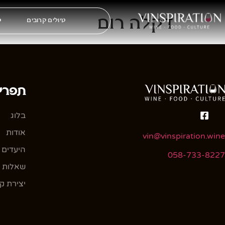
דקלה רום
טיולים קרובים
ט
תפרי
בלוג
אודות
vin@vinspiration.wine
היעדים 
058-733-8227
שאלות ו
יצירת ק