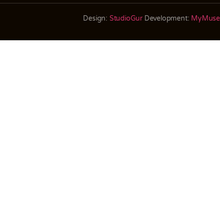
Design:
StudioGur
Development:
MyMuse