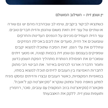
יין ושמן זית – השילוב המושלם
כשתצאו לביקור ביקבים, שימו לב שבהרבה מהם יש גם שורה
או שתיים של עצי זית וזאת משום שהגפן והזית חברים טובים.
עצי הזית העמידים מגינים על הגפנים העדינות והחרקים
שנמשכים אל הזית, סועדים את ליבם באכילת המזיקים
שזוללים את עלי הגפן. זאת הסיבה שתוכלו למצוא יקבים
שמפיקים בעצמם גם שמן זית בכמות קטנה, או מטעי זיתים
שמוכרים את הפסולת הנותרת מתהליך הפקת השמן כדשן
וחומר הדברה אורגני לכרמים באיזור. את הביטוי הכי מתוק
לחברות האמיצה בין הענבים לזיתים תוכלו למצוא בסתיו,
במאפיות המקומיות, כאשר הענבים נבצרו והזיתים נמסקו מגיח
לפתע מאפה סגול ומתוק שנקרא "סקיאצ'טה קון ל'אובה".
פוקאצ'ה (סקיאצ'טה בניב המקומי) עם ענבים, סוכר, רוזמרין
ותועפות שמן זית. ללקק את האצבעות!