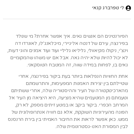
לי טפרברג קנאי
הפיורנטינים הם אנשים גאים. איך אפשר אחרת? מי שנולד
בפירנצה, עירם של דנטה אליגיירי, מיכלאנג'לו, לאונרדו דה
וינצ'י, ניקולו מקיאוולי, גליליאו גליליי ועוד ועוד אמנים והוגי דעות,
לא יכול להיות שלא יהיה גאה. אבל אם יש משהו שהמקומיים
גאים בו, לפחות במידה שווה, זה המטבח הטוסקאני.
אחת החוויות הנפלאות ביותר בעת ביקור בפירנצה, אחרי
שטיילתם בין יצירות האמנות המפעימות, והתרשמתם
מהארכיטקטורה של העיר וההיסטוריה שלה, אחרי ששתיתם
וטעמתם מן המטעמים שהיא מציעה, היא היציאה מן העיר אל
המרחב הכפרי. ביקור ביקב או במטע זיתים מספק, לא רק,
הפוגה מהעירוניות השוקקת, אלא גם חוויה אנתרופולוגית של
ממש. כאן אפשר לראות את החיבור האמיתי בין בירת הרנסנס
לבין המסורת האנו-גסטרונומית שלה.