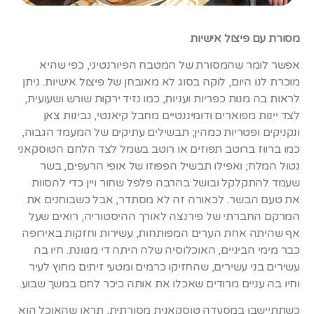
מסורת עם פיצול אישיות
אפשר לומר שהמסורת של המטבח הפיורנטיני, כפי שהיא
מוכרת לנו היום, לוקה בסוג לא מאובחן של פיצול אישיות. ניתן
לראות בה מנות כפריות ועניות, כמו נזיד ירקות שורש ושעועית,
לצד יינות מפוארים ודומיננטיים מחבל קיאנטי, גבינות צאן
ונקניקים ופטריות כמהין; תבשילים עתיקים של המעמד הגבוה,
כמו ברווז ברוטב תפוזים או רוטב בשמל לצד הלחם הטוסקאני
נטול המלח; ואפילו תבשיל הפפוזו של אופי הרעפים, בשר
שעמד להתקלקל ובושל בהרבה פלפל שחור ויין כדי להסוות
את טעם הבשר. לכאורה זה לא מסתדר, אבל כשבוחנים את
המרקם החברתי של פירנצה לאורך ההיסטוריה, רואים שעל
אף שהיתה אחת הערים המפותחות, עשירות וחזקות באירופה
כבר מימי הביניים, האוכלוסיה שלה היתה די מגוונת. חיו בה
עשירים בני עשירים, שהחזיקו כרמים ומטעי זיתים מחוץ לעיר
וחיו בה עניים מרודים שאכלו את אותה כיכר לחם במשך שבוע.
כשתתיישבו במסעדה טוסקאנית מסורתית, תראו שהאוכל הוא