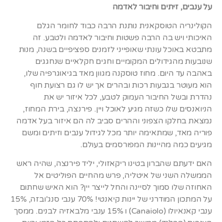
על ענבים, זיתים וחיבור לאדמה
הקולינריה הטוסקאנית נותנת הרבה כבוד לחומר הגלם
האיכותי ויש בה הרבה פשטות וחיבור לאדמה ולטבע. זה
מתבטא באוכל עונתי שאופייני לזמנים ספציפיים בשנה, מנות
שנובעות מהגידולים המקומיים וחגים חקלאיים שנחגגים
באהבה עד היום. מחוז טוסקנה מגוון מאד בגיאוגרפיה שלו,
הוא מעוטר בגבעות רכות ובהרים אך יש לו גם רצועת חוף
נהדרת ובשל החיבור העמוק לטבע, לכל איזור יש את
הניואנסים שלו כשזה מגיע לאוכל ויין. פירנצה, בירת המחוז,
נמצאת בחלקו הצפוני וההרים סביב לה הם איזור בעל אדמה
פוריה מאד, שמתאימה יותר מכל לגידול ענבים וזיתים ומשם
מגיעים כמה מהיינות המפורסמים בעולם.
האם ידעתם שהברון בטינו ריקאזולי, יליד פירנצה, שהיה ראש
הממשלה השני של איטליה, פרש מהחיים הפוליטים אל
האחוזה שלו סמוך לסיינה והחל לייצר יין? הוא האיש שחתום
על המתכון המודרני של יינות קיאנטי! 70% ענבי סנג'ובזה, 15%
ענבי קאנאיולו (Canaiolo) ו 15% ענבי מלבאזיה לבנים. ממסך