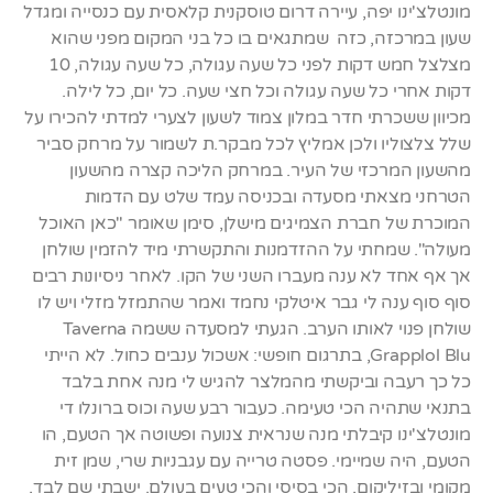
מונטלצ'ינו יפה, עיירה דרום טוסקנית קלאסית עם כנסייה ומגדל
שעון במרכזה, כזה שמתגאים בו כל בני המקום מפני שהוא
מצלצל חמש דקות לפני כל שעה עגולה, כל שעה עגולה, 10
דקות אחרי כל שעה עגולה וכל חצי שעה. כל יום, כל לילה.
מכיוון ששכרתי חדר במלון צמוד לשעון לצערי למדתי להכירו על
שלל צלצוליו ולכן אמליץ לכל מבקר.ת לשמור על מרחק סביר
מהשעון המרכזי של העיר. במרחק הליכה קצרה מהשעון
הטרחני מצאתי מסעדה ובכניסה עמד שלט עם הדמות
המוכרת של חברת הצמיגים מישלן, סימן שאומר "כאן האוכל
מעולה". שמחתי על ההזדמנות והתקשרתי מיד להזמין שולחן
אך אף אחד לא ענה מעברו השני של הקו. לאחר ניסיונות רבים
סוף סוף ענה לי גבר איטלקי נחמד ואמר שהתמזל מזלי ויש לו
שולחן פנוי לאותו הערב. הגעתי למסעדה ששמה Taverna
Grapplol Blu, בתרגום חופשי: אשכול ענבים כחול. לא הייתי
כל כך רעבה וביקשתי מהמלצר להגיש לי מנה אחת בלבד
בתנאי שתהיה הכי טעימה. כעבור רבע שעה וכוס ברונלו די
מונטלצ'ינו קיבלתי מנה שנראית צנועה ופשוטה אך הטעם, הו
הטעם, היה שמיימי. פסטה טרייה עם עגבניות שרי, שמן זית
מקומי ובזיליקום, הכי בסיסי והכי טעים בעולם. ישבתי שם לבד,