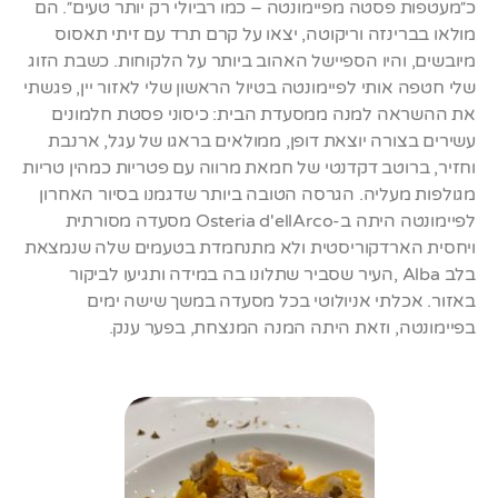
כ״מעטפות פסטה מפיימונטה – כמו רביולי רק יותר טעים״. הם
מולאו בברינזה וריקוטה, יצאו על קרם תרד עם זיתי תאסוס
מיובשים, והיו הספיישל האהוב ביותר על הלקוחות. כשבת הזוג
שלי חטפה אותי לפיימונטה בטיול הראשון שלי לאזור יין, פגשתי
את ההשראה למנה ממסעדת הבית: כיסוני פסטת חלמונים
עשירים בצורה יוצאת דופן, ממולאים בראגו של עגל, ארנבת
וחזיר, ברוטב דקדנטי של חמאת מרווה עם פטריות כמהין טריות
מגולפות מעליה. הגרסה הטובה ביותר שדגמנו בסיור האחרון
לפיימונטה היתה ב-Osteria d'ellArco מסעדה מסורתית
ויחסית הארדקוריסטית ולא מתנחמדת בטעמים שלה שנמצאת
בלב Alba ,העיר שסביר שתלונו בה במידה ותגיעו לביקור
באזור. אכלתי אניולוטי בכל מסעדה במשך שישה ימים
בפיימונטה, וזאת היתה המנה המנצחת, בפער ענק.