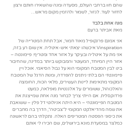
שהם חוו ברחבי העולם, מסעדה ומנה שהשאירו חותם ורצון
לחזור לעוד. לגזור, לשמור ולהזמין מקום מראש…
מנה אחת בלבד
מאת אביתר ברעם
אני אמנם פרנקופיל מאוד חמור, אבל תחת המטרייה של
Vinspiration איכשהו יצאתי איש-איטליה. אין שום רע בזה,
אני מת על איטליה ובעיקר על אזור אחד ומטריף: פיימונטה –
אזור היין המיוחד, המעוטר והמבוקש ביותר במדינה, שהחיבור
בינו לבין המטבח המקומי הוא על גבול הסיאמי. אוכל ויין
פיימונטזי הם בלתי ניתנים להפרדה, ומנות הדגל של המטבח
המקומי מתאימות ליינות העשירים, מלאי הכוח, החומצה
והאלכוהול, ששומרים על אלגנטיות מופלאה, כמעט
פרדוקסלית. אם הייתי צריך לבחור מנה אחת שמייצגת את
המטבח הפיימונטזי – היא היתה אניולוטי דל פלין – ששואבת
את שמה מהדיאלקט המקומי ל״צביטה״, הדרך בה מחברים
את כיסוני הפסטה המטריפים האלה. נתקלתי בהם לראשונה
כמלצר במסעדת מונא בירושלים, שם הכירו לי אותם