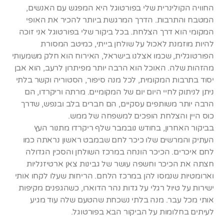
החוויה הקולינרית שלי בפורטוגל היא המפגש עם האנשים,
המטבח והתרבות. הדרך המרגשת ביותר להכיר את האופי
המקומי הוא דרך הצלחת. בכל ביקור שלי בפורטוגל אני זוכה
להיות מוזמנת לאכול על שולחן בייתי, כמיטב המסורת
הפורטוגלית, שכמו אצלנו בישראל, האירוח הוא חלק משמעותי
מהזהות שלה. האוכל הוא הרבה יותר מפיתרון לרעב, הוא אבן
יסוד בתרבות המקומית, לכל מנה סיפור, הסטוריה וקשר בלתי
ניתן לניתוק לחיי היום יום של המקומיים. מרתה וריקרדו, הם
הרבה יותר משותפים עסקיים, הם חברים בלב ובנפש, שדרך
כוס היין והצלחת הופכים למשפחה של ממש.
בביקור האחרון, בחודש נובמבר שלף ריקרדו מתנור העץ
העתיק והמרשים שלו כיכר לחם שבמבט ראשון נראתה כמו
לחם איכרים. הכיכר הונחה במרכז השולחן והסכין הגדולה
חצתה את הכיכר וחשפה עושר של גבינות צאן ארטיזנליות
וארומטיות שנמסו להן במרכז הלחם. הריחות שעלו לקחו אותי
ישירות על טיול רגלי על גדות נהר הדוארו, כשהגפנים מקיפות
אותי מכל עבר. מנה בלתי נשכחת שהטעם שלה עוד מגיע
לעיתים בחלומות על הביקור הבא בפורטוגל.