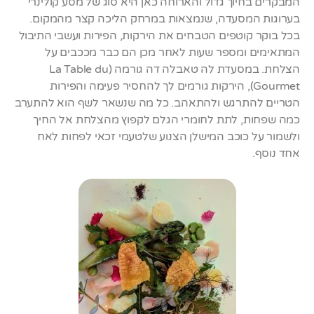
המבקרים בחיוך גדול והארוחה כאן היא סוג של מסע קולינרי
בערוגות המסעדה, שנמצאות במרחק הליכה קצר מהמקום.
בכל בוקר קוטפים הטבחים את הירקות, הפירות ועשבי התיבול
המתאימים ומספר שעות לאחר מכן הם כבר מככבים על
הצלחת. במסעדת לה טאבלה דה גורמה (La Table du
Gourmet), הירקות גורמים לך להחסיר פעימה והפירות
הטריים להתרגש ולהתאהב. כל מה שנשאר לשף הוא להתערב
כמה שפחות, לתת לחומרי הגלם לקפוץ מהצלחת אל החיך
ולשמור על כוכב המישלן הצנוע שלטעמי זכאי לפחות לאח
אחד נוסף.