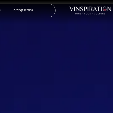
טיולים קרובים
ט