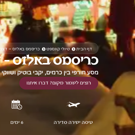
דף הבית
טיולי קונספט
כריסמס באלזס – דצמבר 6
כריסמס באלזס - דצמ
מסע חורפי בין כרמים, יקבי בוטיק ושווקי
רוצים לשמור מקום? דברו איתנו
טיסה ישירה סדירה
6 ימים