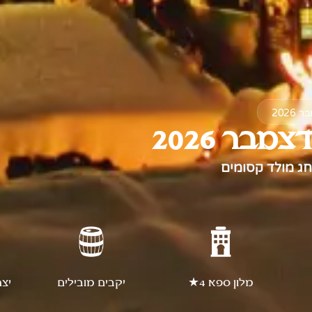
202
בר 2026
 חג מולד קסומים
מלון ספא 4★
יקבים מובילים
יצר