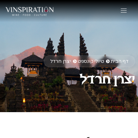
דף הבית
טיולי קונספט
יצרן חרדל
יצרן חרדל