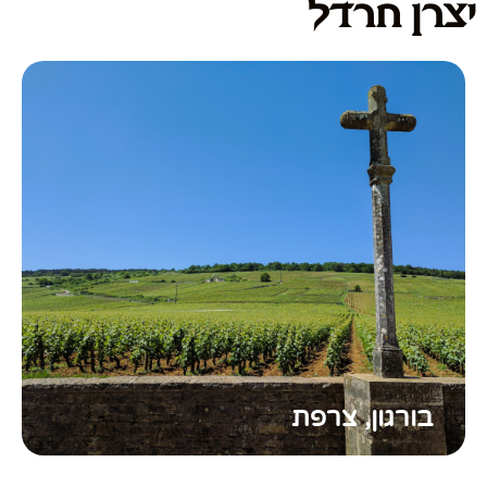
יצרן חרדל
בורגון, צרפת