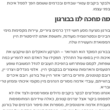
ולבקר ביקבים עטורי שבחים ובכרמים ששמם הפך לסמל איכות
בפני עצמו.
מה מחכה לנו בבורגון
בורגון מציעה מסע חושי דרך כרמים ציוריים, עיירות מקסימות מימי
הביניים וגסטרונומיה מעודנת, וחושפת אותנו להיסטורית היין
המפוארת והעשירה שלה.
בבורגון המוקד הוא הטרואר – הקרקע והאקלים הם שיקבעו את
איכות היין בסופו של התהליך. תפקידו של האדם הוא להפריע כמה
שפחות, לקסם שמתרחש בהפיכת הענבים לנוזל המשובח שופע
הטעמים והארומות שאצורים בבקבוקי היין. אלפי מגדלים ויצרני יין,
רובם קטנטנים, פזורים ברחבי אזור היין של בורגון. רובם איכרים
בהווייתם, עובדי אדמה מסורים הנהנים מיין מקומי איכותי וממזון טרי
ובריא.
אנחנו ממליצים לבקר ביקבים גדולים ומפורסמים ולצד אלו לא
לפספס ביקור אצל יצרנים קטנים, כאלה שידיהם המחוספסות
מעבודת אדמה אינטנסיבית, מספרות את סיפור הכרמים של בורגון.