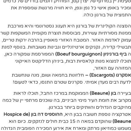
טעימת יין במרתף של יצרן קטן, המחזיק דונמים בודדים של כרמים
ומכיר באופן אישי כל גפן וגפן, היא חוויה מרגשת שמספרת את
התמצית של בורגון כולה.
הסצנה הקולינרית של בורגון היא תענוג גסטרונומי והיא מורכבת
ממנות מסורתיות עשירות, מבוססות תוצרת מקומית המשקפות קשר
עמוק לאדמת האזור. המטבח האזורי מאופיין בהרבה ירקות טריים,
תבשילי קדירה, נקניקים ארטיזנליים וגבינות משובחות. בנוסף למנת
ה
ביף בורגיניון (Boeuf bourguignon)
המפורסמת שמקורה כאן,
תוכלו למצוא מנות קלאסיות רבות, ביניהן הדליקטס האייקוני
המזוהה עם האזור,
אסקרגו (Escargots) –
חלזונות בחמאה ושום, מנה שנחשבת
לדעת רבים מעדן אמיתי. סקרנים שטרם התנסו, כדאי לטעום!
בעיירה
בון (Beaune)
הממוקמת במרכז החבל, תוכלו לראות
מקרוב את חומת העיר מימי הביניים, בה שוכנים מרתפי יין של כמה
מהיקבים הגדולים והוותיקים ביותר בבורגון.
אטרקציה נוספת חשובה בבון היא,
ההוספיס דה בון (Hospice de
Beaune)
שהוקדם במאה ה 15 כבית חולים לנזקקים. כיום הוא
משמש כמוזיאון מרתק ומארח את אירוע המכירה הפומבית הגדולה