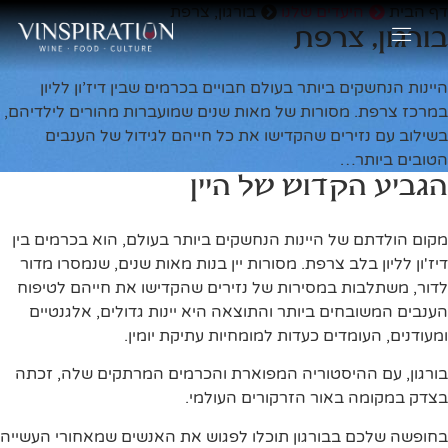
דף הבית
היעדים שלנו
בורגון, צרפת
בורגון, צרפת
היינות הנחשקים ביותר בעולם חבויים בכרמים שבין דיז’ון לליון
במרכז צרפת. מסורות של מאות שנים שמועברות מהורים לילדיהם,
בשילוב עם נזירים שהקדישו את כל חייהם לגידול של הענבים
הטובים ביותר…
הגביע הקדוש של היין
מקום הולדתם של היינות הנחשקים ביותר בעולם, הוא בכרמים בין
דיז'ון לליון בלב צרפת. מסורות יין בנות מאות שנים, שנמסרו מדור
לדור, משתלבות במסירות של נזירים שהקדישו את חייהם לטיפוח
הענבים המשובחים ביותר והתוצאה היא יינות גדולים, אלגנטיים
ומעודנים, העומדים כעדות למומחיות עתיקת יומין.
בורגון, עם ההיסטוריה המפוארת והכרמים המרתקים שלה, זכתה
בצדק במקומה באור הזרקורים העולמי.
בחופשה שלכם בבורגון תוכלו לפגוש את האנשים שמאחורי העשייה