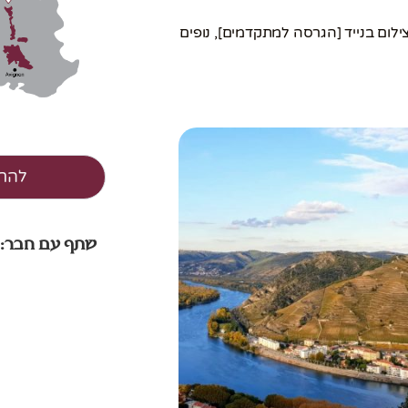
ילום בנייד [הגרסה למתקדמים], נופים
להרש
שתף עם חבר: