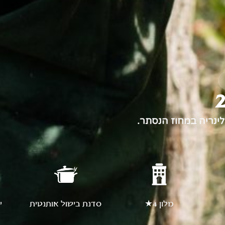
לינריה במחוז הנסתר.
מלון 4★
סדנת בישול אותנטית
י