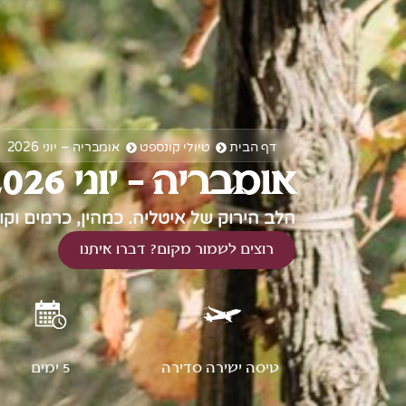
דף הבית
טיולי קונספט
אומבריה – יוני 2026
אומבריה - יוני 2026
הלב הירוק של איטליה. כמהין, כרמים וקו
רוצים לשמור מקום? דברו איתנו
טיסה ישירה סדירה
5 ימים