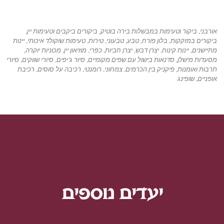
אורבני
,
ביקור וטעימות במבשלות בירה בוטיק
,
ביקורים ביקבים וטעימות יין
,
ביקורים במזקקות
,
בלון פורח
,
טבע
,
טבעוני
,
טירות
,
טעימות שוקולד איכותי
,
יינות
מתיישנים
,
יינות קינוח
,
יצרן דבש
,
יצרן חביות
,
כפרי
,
מוזיאון יין
,
מכוניות יוקרה
,
מסעדות מישלן
,
סדנאות בישול עם שפים מקומיים
,
סיור ג'יפים
,
סיורי שווקים
,
סיורי
תרבות ואומנות
,
פיקניק בין הכרמים
,
צמחוני
,
רומנטי
,
רכיבה על סוסים
,
רכיבת
אופניים
,
שופינג
יעדים נוספים