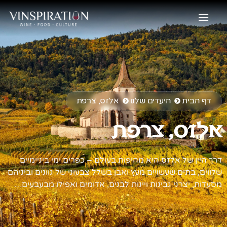
דף הבית
היעדים שלנו
אלזס, צרפת
אלזס, צרפת
דרך היין של אלזס היא מהיפות בעולם – כפרים ימי ביניימיים
שלווים, בתים שעשויים מעץ ואבן בשלל צבעוני של גוונים וביניהם
מסעדות, יצרני גבינות ויינות לבנים, אדומים ואפילו מבעבעים…