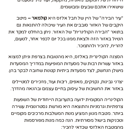
הייחודית של המקום. מאפיות, מזקקות, ועוד מיני מטעמים
שישאירו אתכם שבעים ומבושמים.
"עיר הבירה" של היין של חבל אלזס היא
קולמאר –
מיטב
היקבים של האזור סובבים את העיר שיכולה להתגאות גם
בתואר "הבירה הקולינרית" של האזור. ניתן בהחלט למקד את
הטיול באזור הזה ולצאת ממנו בכל יום לכפר אחר, לטעום,
להריח, להכיר ולהתמכר.
הסצנה הקולינרית באלזס, היא מהטובות בצרפת וניתן למצוא
באזור עשרות רבות של מסעדות המופיעות במדריך המסעדות
מישלן הנחשק, לצד מסעדות ביתיות קטנות שחובה לבקר בהן.
יצרני גבינות, נקניקים, מאפים, ריבות ועוד, מזכירים למטיילים
באזור את החשיבות של עיסוק בחיים עצמם ובהנאה מהדרך.
הקולינריה המקומית ידועה בתערובת הייחודית של השפעות
צרפתיות וגרמניות והתוצאה היא מורשת גסטרונומית עשירה
ביותר. מטבח מגוון המציע מנות המשלבות מרכיבים מקומיים
וטכניקות בישול מסורתיות. הנה כמה מנות מפורסמות
מהמטבח האלזסי שכדאי להכיר: