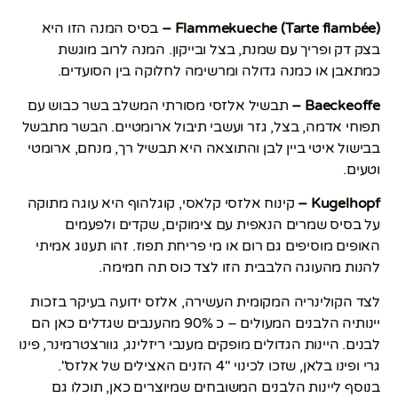
(Flammekueche (Tarte flambée –
בסיס המנה הזו היא
בצק דק ופריך עם שמנת, בצל ובייקון. המנה לרוב מוגשת
כמתאבן או כמנה גדולה ומרשימה לחלוקה בין הסועדים.
Baeckeoffe –
תבשיל אלזסי מסורתי המשלב בשר כבוש עם
תפוחי אדמה, בצל, גזר ועשבי תיבול ארומטיים. הבשר מתבשל
בבישול איטי ביין לבן והתוצאה היא תבשיל רך, מנחם, ארומטי
וטעים.
Kugelhopf –
קינוח אלזסי קלאסי, קוגלהוף היא עוגה מתוקה
על בסיס שמרים הנאפית עם צימוקים, שקדים ולפעמים
האופים מוסיפים גם רום או מי פריחת תפוז. זהו תענוג אמיתי
להנות מהעוגה הלבבית הזו לצד כוס תה חמימה.
לצד הקולינריה המקומית העשירה, אלזס ידועה בעיקר בזכות
יינותיה הלבנים המעולים – כ 90% מהענבים שגדלים כאן הם
לבנים. היינות הגדולים מופקים מענבי ריזלינג, גוורצטרמינר, פינו
גרי ופינו בלאן, שזכו לכינוי "4 הזנים האצילים של אלזס".
בנוסף ליינות הלבנים המשובחים שמיוצרים כאן, תוכלו גם