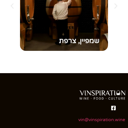
שמפיין, צרפת
וא
vin@vinspiration.wine