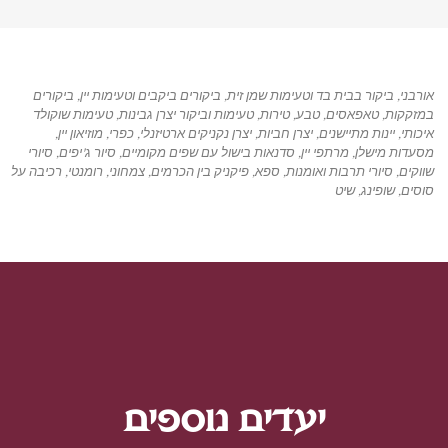
אורבני
,
ביקור בבית בד וטעימות שמן זית
,
ביקורים ביקבים וטעימות יין
,
ביקורים
במזקקות
,
טאפאסים
,
טבע
,
טירות
,
טעימות וביקור יצרן גבינות
,
טעימות שוקולד
איכותי
,
יינות מתיישנים
,
יצרן חביות
,
יצרן נקניקים ארטיזנלי
,
כפרי
,
מוזיאון יין
,
מסעדות מישלן
,
מרתפי יין
,
סדנאות בישול עם שפים מקומיים
,
סיור ג'יפים
,
סיורי
שווקים
,
סיורי תרבות ואומנות
,
ספא
,
פיקניק בין הכרמים
,
צמחוני
,
רומנטי
,
רכיבה על
סוסים
,
שופינג
,
שיט
יעדים נוספים