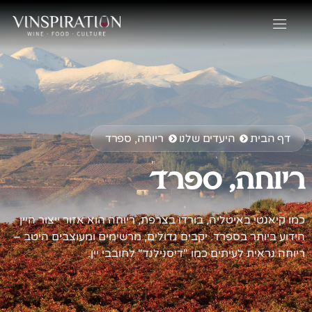
דף הבית
היעדים שלנו
ריוחה, ספרד
ריוחה, ספרד
כמו קיאנטי באיטליה, בורדו בצרפת, ריוחה הוא אזור ייצור היין
הידוע ביותר בספרד. יקבים גדולים, מרשימים ומעוצבים היטב –
ריוחה נראית לעיתים כמו "דיסנילנד" לחובבי יין.