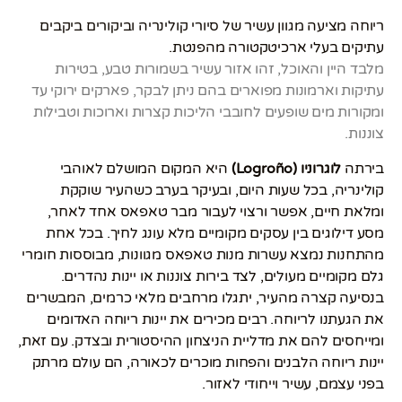
ריוחה מציעה מגוון עשיר של סיורי קולינריה וביקורים ביקבים
עתיקים בעלי ארכיטקטורה מהפנטת.
מלבד היין והאוכל, זהו אזור עשיר בשמורות טבע, בטירות
עתיקות וארמונות מפוארים בהם ניתן לבקר, פארקים ירוקי עד
ומקורות מים שופעים לחובבי הליכות קצרות וארוכות וטבילות
צוננות.
בירתה
לוגרוניו (Logroño)
היא המקום המושלם לאוהבי
קולינריה, בכל שעות היום, ובעיקר בערב כשהעיר שוקקת
ומלאת חיים, אפשר ורצוי לעבור מבר טאפאס אחד לאחר,
מסע דילוגים בין עסקים מקומיים מלא עונג לחיך. בכל אחת
מהתחנות נמצא עשרות מנות טאפאס מגוונות, מבוססות חומרי
גלם מקומיים מעולים, לצד בירות צוננות או יינות נהדרים.
בנסיעה קצרה מהעיר, יתגלו מרחבים מלאי כרמים, המבשרים
את הגעתנו לריוחה. רבים מכירים את יינות ריוחה האדומים
ומייחסים להם את מדליית הניצחון ההיסטורית ובצדק. עם זאת,
יינות ריוחה הלבנים והפחות מוכרים לכאורה, הם עולם מרתק
בפני עצמם, עשיר וייחודי לאזור.